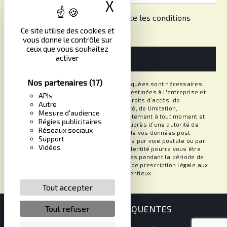
X
Masquer le band
En cochant cette case, j'accepte les conditions
particulières ci-dessous **
Ce site utilise des cookies et
vous donne le contrôle sur
ceux que vous souhaitez
activer
ENVOYER
Nos partenaires
(17)
** Les données personnelles communiquées sont nécessaires
aux fins de vous contacter. Elles sont destinées à l'entreprise et
APIs
ses sous-traitants. Vous disposez de droits d’accès, de
Autre
rectification, d’effacement, de portabilité, de limitation,
Mesure d'audience
d’opposition, de retrait de votre consentement à tout moment et
Régies publicitaires
du droit d’introduire une réclamation auprès d’une autorité de
Réseaux sociaux
contrôle, ainsi que d’organiser le sort de vos données post-
Support
mortem. Vous pouvez exercer ces droits par voie postale ou par
Vidéos
courrier électronique. Un justificatif d'identité pourra vous être
demandé. Nous conservons vos données pendant la période de
prise de contact puis pendant la durée de prescription légale aux
fins probatoires et de gestion des contentieux.
Tout accepter
RECHERCHES FRÉQUENTES
Tout refuser