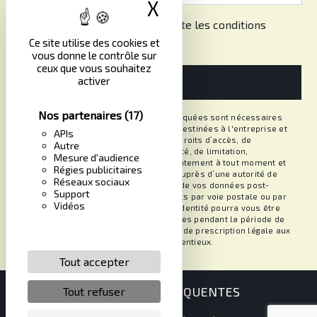
X
Masquer le band
En cochant cette case, j'accepte les conditions
particulières ci-dessous **
Ce site utilise des cookies et
vous donne le contrôle sur
ceux que vous souhaitez
activer
ENVOYER
Nos partenaires
(17)
** Les données personnelles communiquées sont nécessaires
aux fins de vous contacter. Elles sont destinées à l'entreprise et
APIs
ses sous-traitants. Vous disposez de droits d’accès, de
Autre
rectification, d’effacement, de portabilité, de limitation,
Mesure d'audience
d’opposition, de retrait de votre consentement à tout moment et
Régies publicitaires
du droit d’introduire une réclamation auprès d’une autorité de
Réseaux sociaux
contrôle, ainsi que d’organiser le sort de vos données post-
Support
mortem. Vous pouvez exercer ces droits par voie postale ou par
Vidéos
courrier électronique. Un justificatif d'identité pourra vous être
demandé. Nous conservons vos données pendant la période de
prise de contact puis pendant la durée de prescription légale aux
fins probatoires et de gestion des contentieux.
Tout accepter
RECHERCHES FRÉQUENTES
Tout refuser