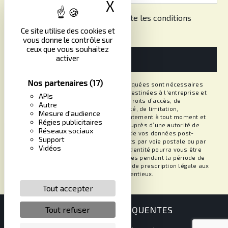
X
Masquer le band
En cochant cette case, j'accepte les conditions
particulières ci-dessous **
Ce site utilise des cookies et
vous donne le contrôle sur
ceux que vous souhaitez
activer
ENVOYER
Nos partenaires
(17)
** Les données personnelles communiquées sont nécessaires
aux fins de vous contacter. Elles sont destinées à l'entreprise et
APIs
ses sous-traitants. Vous disposez de droits d’accès, de
Autre
rectification, d’effacement, de portabilité, de limitation,
Mesure d'audience
d’opposition, de retrait de votre consentement à tout moment et
Régies publicitaires
du droit d’introduire une réclamation auprès d’une autorité de
Réseaux sociaux
contrôle, ainsi que d’organiser le sort de vos données post-
Support
mortem. Vous pouvez exercer ces droits par voie postale ou par
Vidéos
courrier électronique. Un justificatif d'identité pourra vous être
demandé. Nous conservons vos données pendant la période de
prise de contact puis pendant la durée de prescription légale aux
fins probatoires et de gestion des contentieux.
Tout accepter
RECHERCHES FRÉQUENTES
Tout refuser