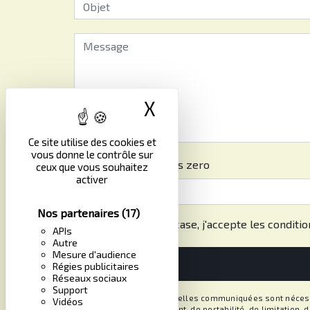
X
Masquer le band
Ce site utilise des cookies et
vous donne le contrôle sur
Combien font dix plus zero
ceux que vous souhaitez
activer
Nos partenaires
(17)
En cochant cette case, j'accepte les conditio
APIs
Autre
Mesure d'audience
Régies publicitaires
Réseaux sociaux
Support
** Les données personnelles communiquées sont nécessair
Vidéos
rectification, d’effacement, de portabilité, de limitation