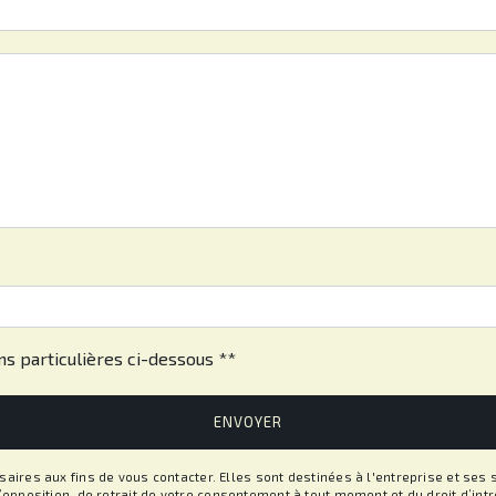
eau des cookies
ns particulières ci-dessous **
ENVOYER
es aux fins de vous contacter. Elles sont destinées à l'entreprise et ses s
, d’opposition, de retrait de votre consentement à tout moment et du droit d’i