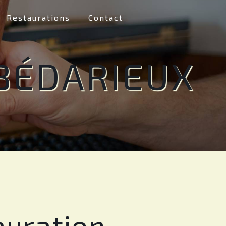
Restaurations
Contact
BÉDARIEUX
auration