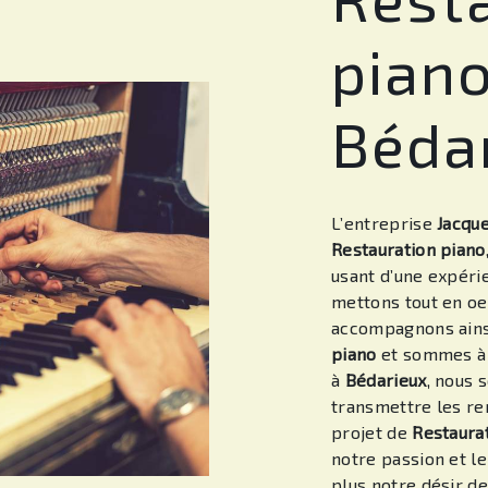
piano
Béda
L’entreprise
Jacqu
Restauration piano
usant d’une expérie
mettons tout en oe
accompagnons ains
piano
et sommes à l
à
Bédarieux
, nous 
transmettre les r
projet de
Restaura
notre passion et l
plus notre désir de