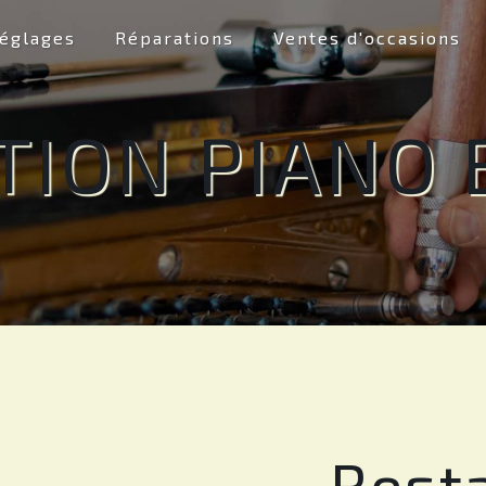
églages
Réparations
Ventes d'occasions
TION PIANO 
Rest