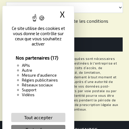
X
Masquer le band
En cochant cette case, j'accepte les conditions
particulières ci-dessous **
Ce site utilise des cookies et
vous donne le contrôle sur
ceux que vous souhaitez
activer
ENVOYER
Nos partenaires
(17)
** Les données personnelles communiquées sont nécessaires
aux fins de vous contacter. Elles sont destinées à l'entreprise et
APIs
ses sous-traitants. Vous disposez de droits d’accès, de
Autre
rectification, d’effacement, de portabilité, de limitation,
Mesure d'audience
d’opposition, de retrait de votre consentement à tout moment et
Régies publicitaires
du droit d’introduire une réclamation auprès d’une autorité de
Réseaux sociaux
contrôle, ainsi que d’organiser le sort de vos données post-
Support
mortem. Vous pouvez exercer ces droits par voie postale ou par
Vidéos
courrier électronique. Un justificatif d'identité pourra vous être
demandé. Nous conservons vos données pendant la période de
prise de contact puis pendant la durée de prescription légale aux
fins probatoires et de gestion des contentieux.
Tout accepter