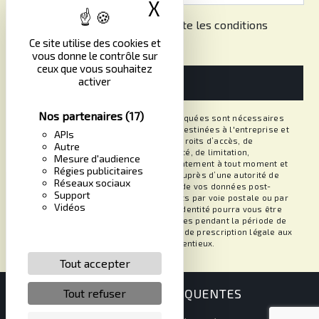
X
Masquer le band
En cochant cette case, j'accepte les conditions
particulières ci-dessous **
Ce site utilise des cookies et
vous donne le contrôle sur
ceux que vous souhaitez
activer
ENVOYER
Nos partenaires
(17)
** Les données personnelles communiquées sont nécessaires
aux fins de vous contacter. Elles sont destinées à l'entreprise et
APIs
ses sous-traitants. Vous disposez de droits d’accès, de
Autre
rectification, d’effacement, de portabilité, de limitation,
Mesure d'audience
d’opposition, de retrait de votre consentement à tout moment et
Régies publicitaires
du droit d’introduire une réclamation auprès d’une autorité de
Réseaux sociaux
contrôle, ainsi que d’organiser le sort de vos données post-
Support
mortem. Vous pouvez exercer ces droits par voie postale ou par
Vidéos
courrier électronique. Un justificatif d'identité pourra vous être
demandé. Nous conservons vos données pendant la période de
prise de contact puis pendant la durée de prescription légale aux
fins probatoires et de gestion des contentieux.
Tout accepter
RECHERCHES FRÉQUENTES
Tout refuser