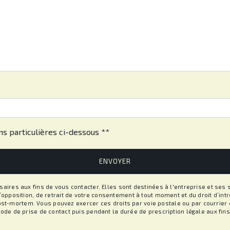
eau des cookies
ns particulières ci-dessous **
ENVOYER
es aux fins de vous contacter. Elles sont destinées à l'entreprise et ses s
, d’opposition, de retrait de votre consentement à tout moment et du droit d’i
st-mortem. Vous pouvez exercer ces droits par voie postale ou par courrier él
 de prise de contact puis pendant la durée de prescription légale aux fins 