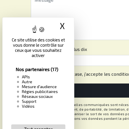
X
Masquer le band
Ce site utilise des cookies et
vous donne le contrôle sur
Combien font sept plus dix
ceux que vous souhaitez
activer
Nos partenaires
(17)
En cochant cette case, j'accepte les conditio
APIs
Autre
Mesure d'audience
Régies publicitaires
Réseaux sociaux
Support
** Les données personnelles communiquées sont nécessair
Vidéos
rectification, d’effacement, de portabilité, de limitation
contrôle, ainsi que d’organiser le sort de vos données po
demandé. Nous conservons vos données pendant la période
Tout accepter