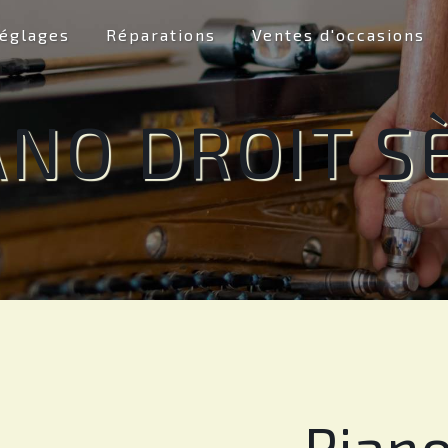
églages
Réparations
Ventes d'occasions
ANO DROIT S
Piano