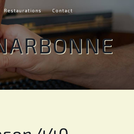
Restaurations
Contact
 NARBONNE
ason 440