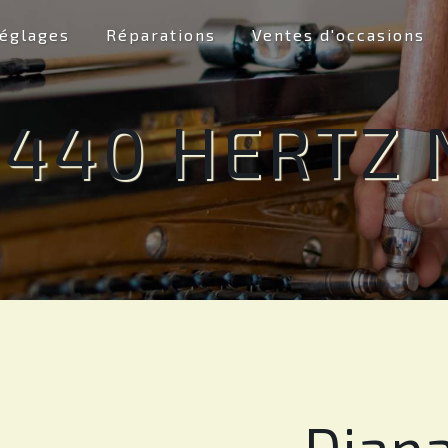
églages
Réparations
Ventes d'occasions
 440 HERTZ
Diap