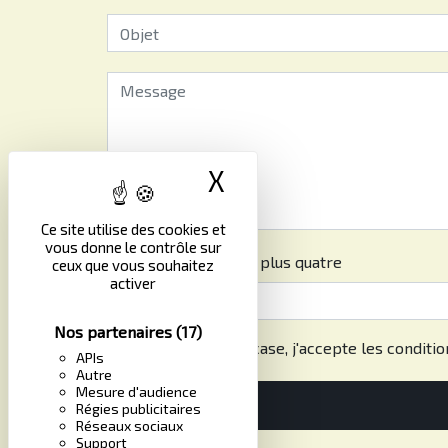
X
Masquer le band
Ce site utilise des cookies et
vous donne le contrôle sur
Combien font quatre plus quatre
ceux que vous souhaitez
activer
Nos partenaires
(17)
En cochant cette case, j'accepte les conditio
APIs
Autre
Mesure d'audience
Régies publicitaires
Réseaux sociaux
Support