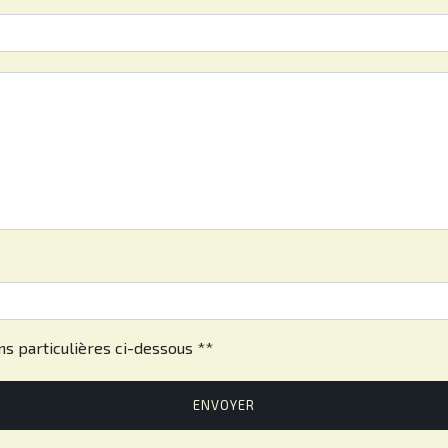
eau des cookies
ns particulières ci-dessous **
ENVOYER