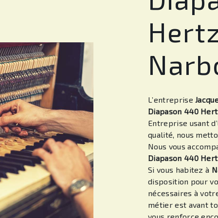
Hertz
Narb
L’entreprise
Jacqu
Diapason 440 Her
Entreprise usant d’
qualité, nous metto
Nous vous accompag
Diapason 440 Her
Si vous habitez à
N
disposition pour v
nécessaires à votr
métier est avant to
vous renforce encor