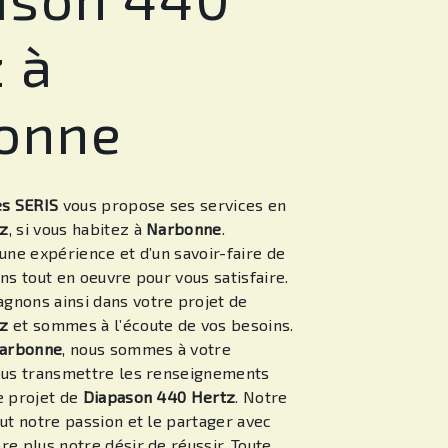
 à
onne
es SERIS
vous propose ses services en
tz
, si vous habitez à
Narbonne
.
une expérience et d’un savoir-faire de
ns tout en oeuvre pour vous satisfaire.
nons ainsi dans votre projet de
tz
et sommes à l’écoute de vos besoins.
arbonne
, nous sommes à votre
ous transmettre les renseignements
e projet de
Diapason 440 Hertz
. Notre
ut notre passion et le partager avec
e plus notre désir de réussir. Toute